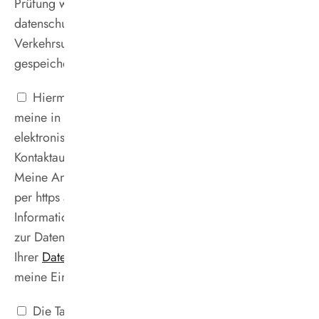
Prüfung wird unter Beachtung der
datenschutzrechtlichen Bestimmungen durch das
Verkehrsunternehmen maximal 6 Monate
gespeichert. *
Hiermit erkläre ich mich einverstanden, dass
meine in das Kontaktformular eingegebenen Daten
elektronisch gespeichert und zum Zweck der
Kontaktaufnahme verarbeitet und genutzt werden.
Meine Anfrage wird auf sicherem Wege verschlüsselt
per https an unseren Server gesendet. Weitere
Informationen, auch zu meinem Widerrufsrecht und
zur Datenlöschung, finde ich in
Ihrer
Datenschutzerklärung.
Mir ist bekannt, dass ich
meine Einwilligung jederzeit widerrufen kann. *
Die Tarifbestimmungen, Abonnementbedingungen,