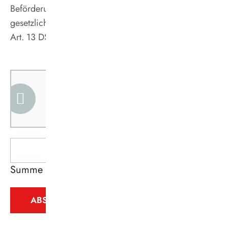
Beförderungsbedingungen des VRR sowie die
gesetzlichen Informationen zum Datenschutz gemäß
Art. 13 DSGVO habe ich zur Kenntnis genommen. *
Alle mit * markierten Felder müssen
ausgefüllt werden.
Was ist die
Summe aus 1 und 4?
ABSENDEN UND WEITER