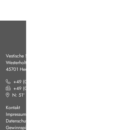
Vestische Straßenbahnen GmbH
Westerholter Straße 550
45701 Herten
+49 (0) 2366 186 - 0
+49 (0) 2366 186 - 444
N: 51º 36’ 38“ E: 07º 08’ 07“
(
Google Maps
)
Kontakt
Impressum
Datenschutz
Gewinnspiel AGB