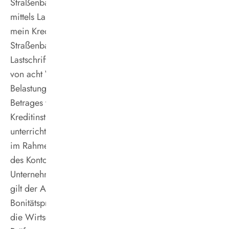
Straßenbahnen GmbH, Zahlungen von meinem Konto
mittels Lastschrift einzuziehen. Zugleich weise ich
mein Kreditinstitut an, die von der Vestischen
Straßenbahnen GmbH auf mein Konto gezogenen
Lastschriften einzulösen. Hinweis: Ich kann innerhalb
von acht Wochen, beginnend mit dem
Belastungsdatum, die Erstattung des belasteten
Betrages verlangen. Es gelten dabei die mit meinem
Kreditinstitut vereinbarten Bedingungen. Ich bin
unterrichtet, dass die Vestische Straßenbahnen GmbH
im Rahmen der Antragsprüfung eine Bonitätsprüfung
des Kontoinhabers durch ein zulässiges Inkasso-
Unternehmen durchführt. Bei einer negativen Auskunft
gilt der Abo-Antrag als abgelehnt. Für die
Bonitätsprüfung werden Name, Vorname, Anschrift an
die Wirtschaftsauskunftei übermittelt. Das Ergebnis der