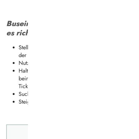
Buseinstieg vorne: So machen Sie
es richtig
Stellen Sie sich vorne an die Haltestelle sobald
der Bus einfährt.
Nutzen Sie die Vordertür zum Einsteigen.
Halten Sie Ihr Ticket bereit und zeigen Sie es
beim Einstieg direkt vor. Oder kaufen Sie ein
Ticket beim Fahrpersonal.
Suchen Sie zügig sicheren Halt.
Steigen Sie immer hinten aus.
Sollten Sie noch keinen Fahrschein