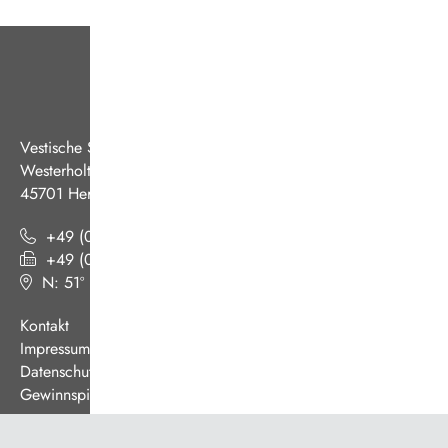
Vestische Straßenbahnen GmbH
Westerholter Straße 550
45701 Herten
+49 (0) 2366 186 - 0
+49 (0) 2366 186 - 444
N: 51º 36’ 38“ E: 07º 08’ 07“
(
Google Maps
)
Kontakt
Impressum
Datenschutz
Gewinnspiel AGB