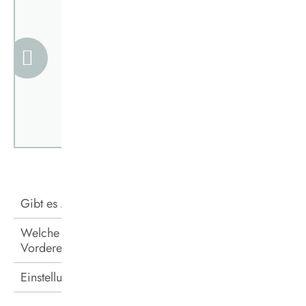
haben, können Sie diesen beim
Fahrpersonal erwerben. Nutzen Sie
dafür auch gerne die bargeldlosen
Bezahlmöglichkeiten. Denken Sie
jedoch bitte daran, dass Sie Ihnen im
Bus lediglich EinzelTickets und
FahrradTickets zur Auswahl stehen.
Gibt es Ausnahmen?
Welche Vorteile bietet Ihnen der kontrollierte
Vordereinstieg?
Einstellung des Einstiegskontrollsystem (EKS)