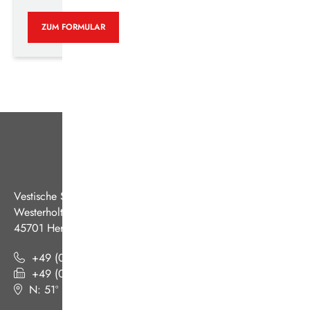
ZUM FORMULAR
Vestische Straßenbahnen GmbH
Westerholter Straße 550
45701 Herten
+49 (0) 2366 186 - 0
+49 (0) 2366 186 - 444
N: 51º 36’ 38“ E: 07º 08’ 07“
(
Google Maps
)