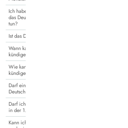
Ich habe bereits ein AboTicket. Möchte aber
das DeutschlandTicket Sozial haben. Was muss ich
tun?
Ist das DeutschlandTicket Sozial übertragbar?
Wann kann ich das DeutschlandTicket Sozial
kündigen?
Wie kann ich das DeutschlandTicket Sozial
kündigen?
Darf eine weitere Person mit dem
DeutschlandTicket Sozial kostenlos mitfahren?
Darf ich mit dem DeutschlandTicket Sozial auch
in der 1. Klasse fahren?
Kann ich mit dem DeutschlandTicket Sozial