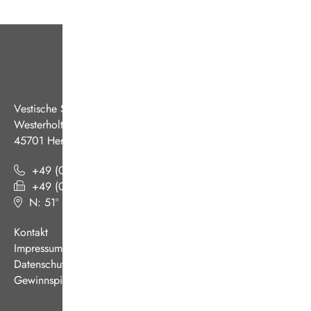
Vestische Straßenbahnen GmbH
Westerholter Straße 550
45701 Herten
+49 (0) 2366 186 - 0
+49 (0) 2366 186 - 444
N: 51º 36’ 38“ E: 07º 08’ 07“
(
Google Maps
)
Kontakt
Impressum
Datenschutz
Gewinnspiel AGB