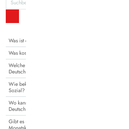
ZURÜCKSETZEN
Was ist das DeutschlandTicket Sozial?
Was kostet das DeutschlandTicket Sozial?
Welche Verkehrsmittel darf ich mit dem
DeutschlandTicket Sozial nutzen?
Wie bekomme ich das DeutschlandTicket
Sozial?
Wo kann ich meinen Bestellschein für das
DeutschlandTicket Sozial abgeben?
Gibt es das DeutschlandTicket Sozial auch als
Monatskarte auf Papier?