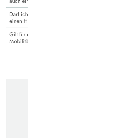
auch ein Fahrrad mitnehmen?
Darf ich mit dem DeutschlandTicket Sozial
einen Hund mitnehmen?
Gilt für das DeutschlandTicket Sozial die
Mobilitätsgarantie NRW?
Kontakt für Rückfragen
E-Mail:
abo@vestische.de
Telefon: 0 23 66 – 186 500