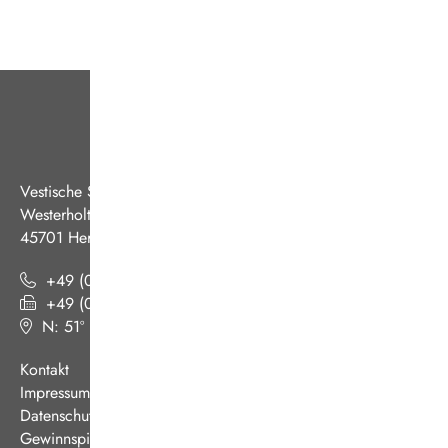
Vestische Straßenbahnen GmbH
Westerholter Straße 550
45701 Herten
+49 (0) 2366 186 - 0
+49 (0) 2366 186 - 444
N: 51º 36’ 38“ E: 07º 08’ 07“
(
Google Maps
)
Kontakt
Impressum
Datenschutz
Gewinnspiel AGB