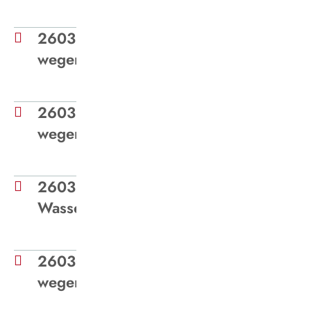
260316 - Betriebsstilllegung
wegen Warnstreiks
260313 - Betriebsstilllegung
wegen Warnstreiks
260310 - Förderung
Wasserstoff
260305 - Betriebsstilllegung
wegen Warnstreiks