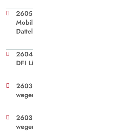
260521 - Medieninformation
Mobil ohne Auto Waltrop
Datteln
260402 - Medieninformation
DFI Light
260321 - Betriebsstilllegung
wegen Warnstreiks Bottrop
260318 - Betriebsstilllegung
wegen Warnstreiks