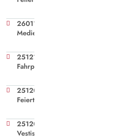
260112 -
Medieninformation_Aufsichtsrat
251215 -Medieninformation
Fahrplanwechsel Januar 2026
251209 - Medieninformation
Feiertagsfahrplan
251201 - Medieninformation
Vestische Honig 2025