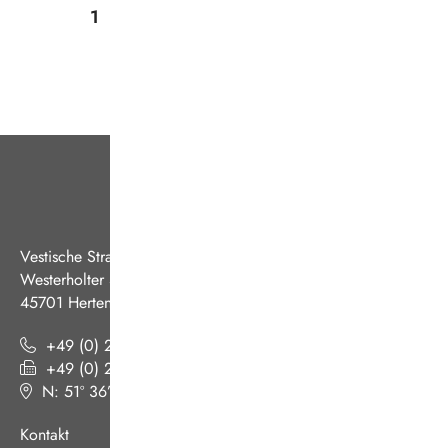
1
2
3
4
5
Ende
Vestische Straßenbahnen GmbH
Westerholter Straße 550
45701 Herten
+49 (0) 2366 186 - 0
+49 (0) 2366 186 - 444
N: 51º 36’ 38“ E: 07º 08’ 07“
(
Google Maps
)
Kontakt