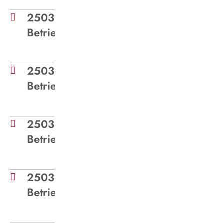
250318 - Medieninformation
Betriebsstilllegung
250311 - Medieninformation
Betriebsstilllegung Herten
250311 - Medieninformation
Betriebsstilllegung Bottrop
250310 - Medieninformation
Betriebsstilllegung