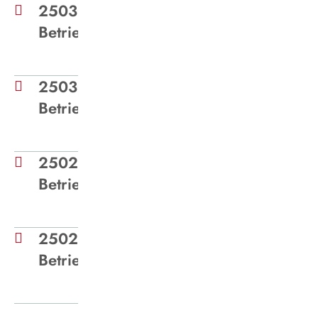
250307 - Medieninformation
Betriebsstilllegung Herten
250307 - Medieninformation
Betriebsstilllegung Bottrop
250225 - Medieninformation
Betriebsstilllegung
250219 - Medieninformation
Betriebsstilllegung