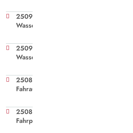
250912 - Medieninformation
Wasserstoffbusse
250902 - Medieninformation
Wasserstoffstrategie
250826 - Medieninformation
Fahrausweiskontrolle
250806 - Medieninformation
Fahrplanwechsel_August_2025