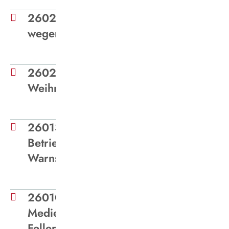
260224 - Betriebsstilllegung
wegen Warnstreiks
260212 -
Weihnachtsspende_Aufsichtsrat_2026
260130 - Medieninformation
Betriebsstilllegung wegen
Warnstreiks
260105 -
Medieninformation_Michael
Feller tritt den Dienst an