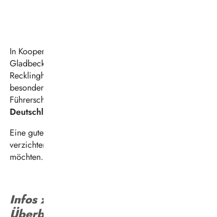
In Kooperation mit den Städten Datteln, Dorsten,
Gladbeck, Herten, Marl, Oer-Erkenschwick,
Recklinghausen und Waltrop haben wir ein ganz
besonderes Angebot für Sie: Gegen Abgabe des
Führerscheins erhalten Sie ein
kostenloses
DeutschlandTicket
für drei Monate.
Eine gute Möglichkeit für alle, die auf das Auto
verzichten möchten – und trotzdem mobil bleiben
möchten.
Infos zur Führerscheinabgabe im
Überblick