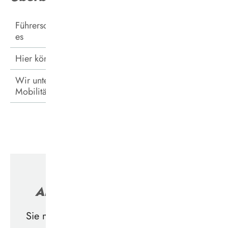
Führerschein gegen DeutschlandTicket - so geht
es
Hier können Sie Ihren Führerschein abgeben
Wir unterstützen Sie: Beratung &
Mobilitätstraining
Alle Details zum Nachlesen
Sie möchten alles in Ruhe nachlesen? In