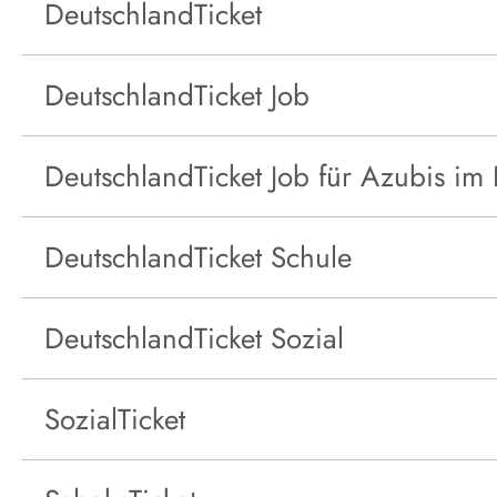
DeutschlandTicket
DeutschlandTicket Job
DeutschlandTicket Job für Azubis i
DeutschlandTicket Schule
DeutschlandTicket Sozial
SozialTicket