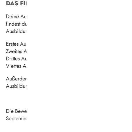
DAS FINANZIELLE
Deine Ausbildung wird nach Tarif vergütet. Hier
findest du die Staffelung der einzelnen
Ausbildungsjahre:
Erstes Ausbildungsjahr: 1.368,26 €
Zweites Ausbildungsjahr: 1.418,20 €
Drittes Ausbildungsjahr: 1.464,02 €
Viertes Ausbildungsjahr: 1.527,59 €
Außerdem: Jahressonderzahlung,
Ausbildungsmittelzuschuss, Abschlussprüfungsprämie
Die Bewerbung für den Ausbildungsbeginn am 1.
September 2027 ist ab sofort möglich.