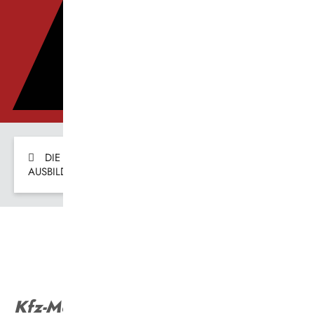
Verkehrswende
Die Vestische
DIE VESTISCHE
DIE VESTISCHE
KARRIERE
AUSBILDUNG
AUSBILDUNG-DETAILS
Kfz-Mechatroniker (m/w/d)