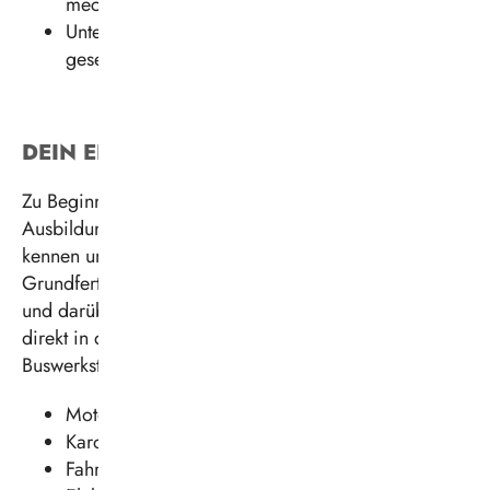
mechanischen Komponenten
Untersuchung von Kraftfahrzeugen nach
gesetzlichen Vorgaben (zum Beispiel TÜV)
DEIN EINSATZBEREICH
Zu Beginn deiner Ausbildung lernst du in der
Ausbildungswerkstatt den Umgang mit Werkzeugen
kennen und erlernst dabei sämtliche
Grundfertigkeiten, die du im Laufe deiner Ausbildung
und darüber hinaus brauchen wirst. Danach geht es
direkt in die unterschiedlichen Bereiche der
Buswerkstatt. Dazu zählen unter anderem:
Motor
Karosserie
Fahrwerk