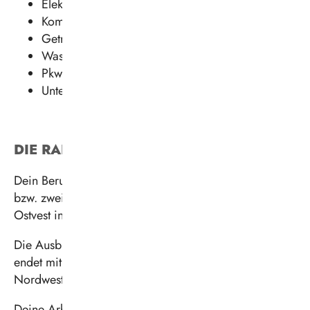
Elektrik
Kommunikationselektronik
Getriebe
Wasserstoff- und Hochvolttechnik
Pkw
Untersuchungen
DIE RAHMENBEDINGUNGEN
Dein Berufsschulunterricht findet in Teilzeitform an ein
bzw. zwei Tagen in der Woche am Berufskolleg
Ostvest in Datteln statt.
Die Ausbildungsdauer beträgt dreieinhalb Jahre und
endet mit der Abschlussprüfung vor der IHK
Nordwestfalen.
Deine Arbeitszeit beginnt Montag bis Freitag zwischen