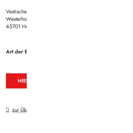
Vestische Straßenbahnen GmbH
Westerholter Straße 550
45701
Herten
https://www.vestische.de
Art der Beschäftigung
: Ausbildung
HIER GEHT'S ZUR ONLINE-BEWERBUNG
zur Übersicht