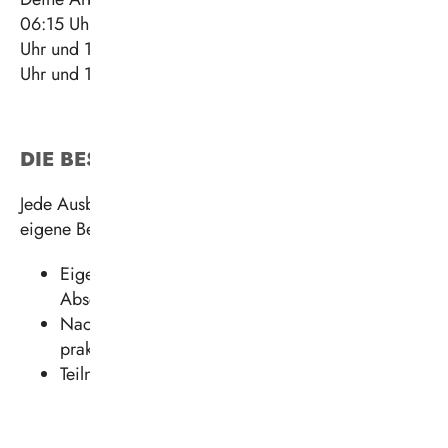
06:15 Uhr und 06:45 Uhr und endet zwischen 14:45
Uhr und 15:15 Uhr – freitags bereits zwischen 13:45
Uhr und 14:15 Uhr.
DIE BESONDERHEITEN
Jede Ausbildung ist unterschiedlich und jede hat
eigene Besonderheiten. Dazu zählen in diesem Fall:
Eigene Vorbereitung der Azubis auf die
Abschlussprüfungen
Nachbereitung des Berufsschulunterrichts an
praktischen Beispielen
Teilnahme an Schweißlehrgängen