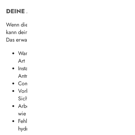
DEINE AUFGABEN
Wenn die Jobbeschreibung schon so vielfältig ist,
kann dein Aufgabenfeld nur umso spannender sein.
Das erwartet dich Tag für Tag:
Wartung und Reparatur von Kraftfahrzeugen aller
Art
Instandsetzung und Diagnose von vernetzten
Antriebs-, Komfort- und Sicherheitssystemen
Computergestützte Fehlerdiagnose
Vorbereitung von Fahrzeugen für
Sicherheitsprüfungen
Arbeiten an alternativen Antriebstechnologien
wie Elektro-, Wasserstoff- oder Hybridantrieb
Fehlersuche und Instandsetzung an
hydraulischen, pneumatischen und