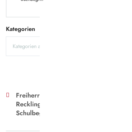
SUCHEN
Kategorien
ALLE FILTER ZURÜCKSETZEN
Freiherr-vom-Stein-Gymnasium
Recklinghausen - Einsatzwagen
Schulbeginn