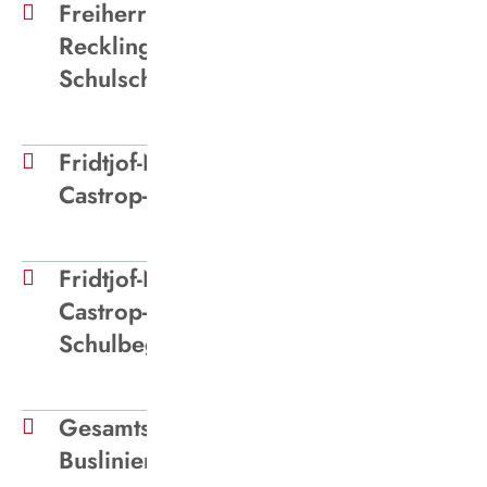
Freiherr-vom-Stein-Gymnasium
Recklinghausen - Einsatzwagen
Schulschluss
Fridtjof-Nansen-Realschule
Castrop-Rauxel - Buslinien
Fridtjof-Nansen-Realschule
Castrop-Rauxel - Einsatzwagen
Schulbeginn und Schulschluss
Gesamtschule Buer-Mitte -
Buslinien