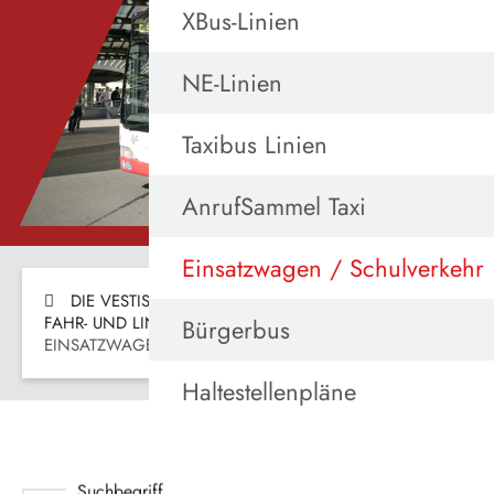
Fahrplanwechsel
XBus-Linien
Die Vestische
Kontrollierter Vordereinstieg
NE-Linien
Bargeldlos Busfahren
Taxibus Linien
AnrufSammel Taxi
Einsatzwagen / Schulverkehr
DIE VESTISCHE
FAHREN
FAHR- UND LINIENNETZPLÄNE
Bürgerbus
EINSATZWAGEN / SCHULVERKEHR
Haltestellenpläne
Suchbegriff