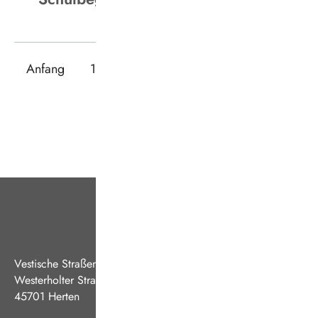
Anfang
1
2
3
4
5
6
7
Ende
Vestische Straßenbahnen GmbH
Westerholter Straße 550
45701 Herten