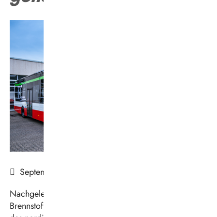
Die Vestische
September 2025
Nachgelegt: Die Vestische nimmt fünf weitere
Brennstoffzellenbusse in Betrieb. Mit den Fahrzeugen