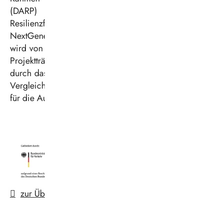
(DARP) über die europäischen Aufbau- und
Resilienzfazilitäten (ARF) im Programm
NextGenerationEU bereitgestellt. Die Förderrichtlinie
wird von der NOW GmbH koordiniert und durch den
Projektträger Jülich (PtJ) umgesetzt. Die Förderung
durch das BMDV deckt 80 Prozent der Mehrkosten im
Vergleich zum Kauf von Dieselfahrzeugen ab und galt
für die Ausschreibung von insgesamt zehn Bussen.
zur Übersicht