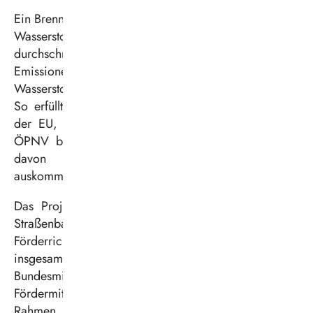
Ein Brennstoffzellenbus spart beim Einsatz von grauem
Wasserstoff im Vergleich zu Dieselbussen
durchschnittlich ca. 16,5 Tonnen an lokalen CO2-
Emissionen pro Jahr ein. Bei Verwendung von grünem
Wasserstoff liegt die Einsparung bei rund 89,1 Tonnen.
So erfüllt die Vestische die Clean Vehicle Directive
der EU, die vorgibt, dass 65 Prozent der für den
ÖPNV beschafften Busse „sauber“ sind. Die Hälfte
davon muss völlig ohne lokale Emissionen
auskommen, also elektrisch fahren.
Das Projekt Brennstoffzellenbusse für die Vestische
Straßenbahnen GmbH wird im Rahmen der
Förderrichtlinie „Busse mit alternativen Antrieben“ mit
insgesamt 2,88 Millionen Euro durch das
Bundesministerium für Verkehr (BMV) gefördert.
Fördermittel dieser Maßnahme werden auch im
Rahmen des Deutschen Aufbau- und Resilienzplans