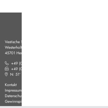
Vestische Straßenbahnen GmbH
Westerholter Straße 550
45701 Herten
+49 (0) 2366 186 - 0
+49 (0) 2366 186 - 444
N: 51º 36’ 38“ E: 07º 08’ 07“
(
Google Maps
)
Kontakt
Impressum
Datenschutz
Gewinnspiel AGB