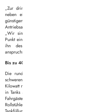
„Zur dringend benötigten Mobilitätswende gehören
neben einem zuverlässigen, gut ausgebauten und
günstigen ÖPNV auch moderne und nachhaltige
Antriebsarten“, sagt Geschäftsführer Martin Schmidt.
„Wir sind überzeugt, dass Wasserstoff in diesem
Punkt eine Schlüsselrolle einnehmen kann, und testen
ihn deshalb intensiv in unserem topografisch
anspruchsvollen Bedienungsgebiet im Realbetrieb.“
Bis zu 400 Kilometer Reichweite
Die rund 12 Meter langen und knapp 14 Tonnen
schweren Busse mit einer Antriebsleistung von 250
Kilowatt nehmen insgesamt 36 Kilogramm Wasserstoff
in Tanks auf dem Dach auf, transportieren bis zu 73
Fahrgäste und verfügen über große Stellflächen für
Rollstühle, Rollatoren oder Kinderwagen. Mit einer
Tankfüllung ist eine Reichweite von bis zu 400