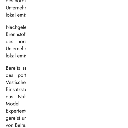
des nordirischen Herstellers Wrightbus setzt das
Unternehmen die Modernisierung des Fuhrparks durch
lokal emissionsfreie Busse fort.
Nachgelegt: Die Vestische nimmt fünf weitere
Brennstoffzellenbusse in Betrieb. Mit den Fahrzeugen
des nordirischen Herstellers Wrightbus setzt das
Unternehmen die Modernisierung des Fuhrparks durch
lokal emissionsfreie Busse fort.
Bereits seit Mitte 2024 fahren fünf Wasserstoffbusse
des portugiesischen Herstellers Caetano für die
Vestische. Die Erfahrungen bezüglich Reichweite und
Einsatzstabilität sind überzeugend. Gleiches erwartet
das Nahverkehrsunternehmen für das Wrightbus-
Modell „Hydroliner FCEV“. Ein vierköpfiges
Expertenteam der Vestischen war nach Nordirland
gereist und hatte die Fahrzeuge im Werk in der Nähe
von Belfast technisch abgenommen.