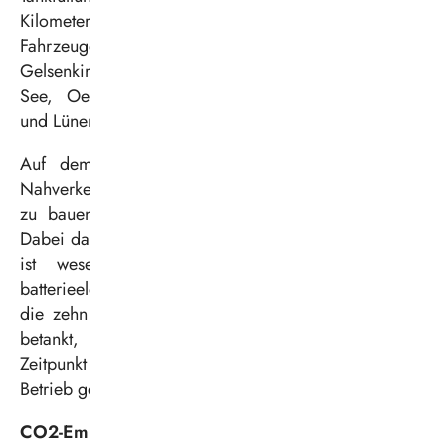
Kilometern möglich. Zum Einsatz kommen die
Fahrzeuge in Datteln, Recklinghausen, Waltrop,
Gelsenkirchen, Herten, Marl, Dorsten, Haltern am
See, Oer-Erkenschwick, Castrop-Rauxel, Dortmund
und Lünen.
Auf dem Betriebshof in Herten beabsichtigt der
Nahverkehrsbetrieb zudem, eine Wasserstofftankstelle
zu bauen. Die Werkstatt wurde bereits modifiziert.
Dabei dauert ein Tankvorgang rund zehn Minuten und
ist wesentlich schneller als die Ladung von
batterieelektrisch betriebenen Bussen. Vorerst werden
die zehn Brennstoffzellenbusse bei der AGR Herten
betankt, die im vergangenen Jahr die zu diesem
Zeitpunkt größte Wasserstofftankstelle Deutschlands in
Betrieb genommen hat.
CO2-Emissionen gespart