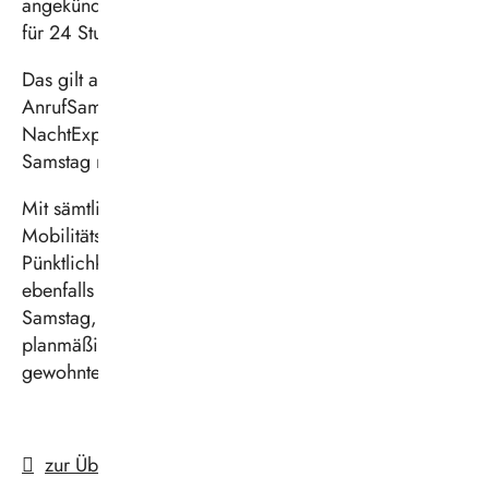
angekündigt. Daher muss die Vestische den Betrieb
für 24 Stunden stilllegen.
Das gilt auch für Bedarfsverkehre wie
AnrufSammelTaxis
und
TaxiBusse
sowie die
NachtExpresse
, die in der Nacht von Freitag auf
Samstag nicht fahren können.
Mit sämtlichen Fahrten entfallen sowohl die
Mobilitätsgarantie, als auch das
Pünktlichkeitsversprechen. Die
KundenCenter
bleiben
ebenfalls geschlossen. Ab Betriebsbeginn am
Samstag, 22. Februar 2025, werden alle Busse wieder
planmäßig fahren und die
KundenCenter
ihren
gewohnten Service anbieten.
zur Übersicht