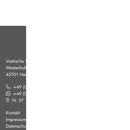
Vestische Straßenbahnen GmbH
Westerholter Straße 550
45701 Herten
+49 (0) 2366 186 - 0
+49 (0) 2366 186 - 444
N: 51º 36’ 38“ E: 07º 08’ 07“
(
Google Maps
)
Kontakt
Impressum
Datenschutz