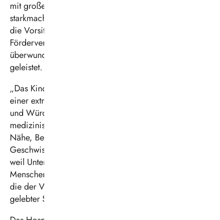
mit großem Einsatz für den Bau des Hauses
starkmachen. Gemeinsam mit der Hospiz-Stiftung um
die Vorsitzende Elisabeth Grümer hat der
Förderverein in den vergangenen Jahren viele Hürden
überwunden und nicht selten mühselige Pionierarbeit
geleistet.
„Das Kinderhospiz Sonnenherz schenkt Familien in
einer extrem belastenden Lebenssituation Halt, Zeit
und Würde“, erklärt Schilff. „Hier geht es nicht nur um
medizinische Versorgung, sondern um menschliche
Nähe, Begleitung und Entlastung für Kinder, Eltern und
Geschwister. Dieses wichtige Angebot ist nur möglich,
weil Unternehmen, Vereine und viele engagierte
Menschen Verantwortung übernehmen. Spenden wie
die der Vestischen sind deshalb ein starkes Zeichen
gelebter Solidarität.“