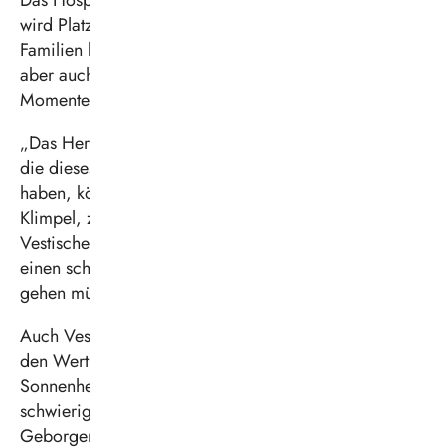
Das Hospiz Sonnenherz soll Ende 2026 eröffnen. Es
wird Platz für neun schwerkranke Kinder und ihre
Familien bieten und ihnen Raum geben für Trauer,
aber auch für Erinnerungen, für gemeinsame
Momente und kostbare Augenblicke des Glücks.
„Das Herzblut und die Hartnäckigkeit der Menschen,
die dieses Projekt gemeinsam ins Leben gerufen
haben, können wir nur bewundern“, sagt Landrat Bodo
Klimpel, zugleich Aufsichtsratsvorsitzender der
Vestischen. „Die Vestische hilft dabei, dass Familien
einen schweren und belastenden Weg nicht allein
gehen müssen. Dafür bin ich überaus dankbar.“
Auch Vestische-Geschäftsführer Michael Feller betont
den Wert menschlicher Nähe: „Das Hospiz
Sonnenherz wird Menschen in einer enorm
schwierigen Situation helfen, selbstbestimmt
Geborgenheit und Frieden zu finden, und bietet