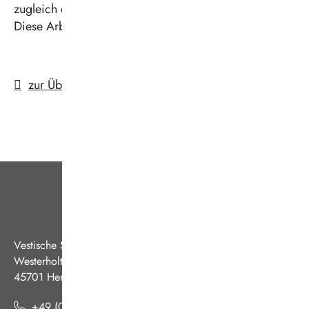
zugleich eine optimale medizinische Versorgung.
Diese Arbeit verdient unseren allergrößten Respekt.“
zur Übersicht
Vestische Straßenbahnen GmbH
Westerholter Straße 550
45701 Herten
+49 (0) 2366 186 - 0