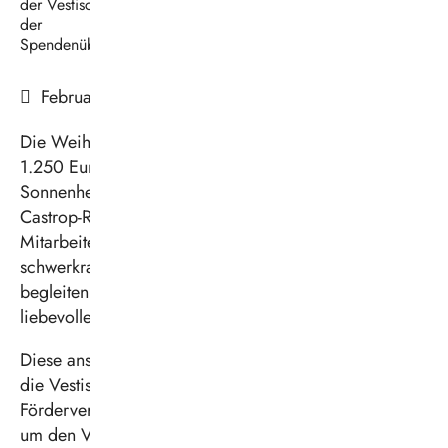
der Vestischen bei
der
Spendenübergabe.
Februar 2026
Die Weihnachtsspende der Vestischen in Höhe von
1.250 Euro kommt diesmal dem Kinderhospiz
Sonnenherz zugute, das an der Stadtgrenze von
Castrop-Rauxel und Dortmund entsteht. Die
Mitarbeitenden und ehrenamtlichen Kräfte werden dort
schwerkranke Kinder in ihrer letzten Lebensphase
begleiten und ihnen sowie ihren Angehörigen
liebevolle Unterstützung bieten.
Diese anspruchsvolle und wichtige Arbeit unterstützt
die Vestische gerne. Die Spendensumme geht an den
Förderverein des Kinderhospizes, dessen Mitglieder
um den Vorsitzenden Norbert Schilff sich seit Jahren