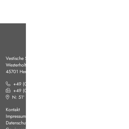
Vestische Straßenbahnen GmbH
Westerholter Straße 550
45701 Herten
+49 (0) 2366 186 - 0
+49 (0) 2366 186 - 444
N: 51º 36’ 38“ E: 07º 08’ 07“
(
Google Maps
)
Kontakt
Impressum
Datenschutz