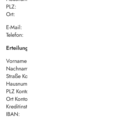
PLZ:
Ort:
E-Mail:
Telefon:
Erteilung eines SEPA-Lastschriftmandats
Vorname Kontoinhaber*in
Nachname Kontoinhaber*in:
Straße Kontoinhaber*in:
Hausnummer Kontoinhaber*in:
PLZ Kontoinhaber*in:
Ort Kontoinhaber*in:
Kreditinstitut:
IBAN: