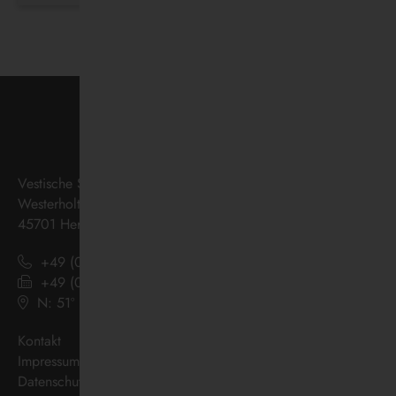
Vestische Straßenbahnen GmbH
Westerholter Straße 550
45701 Herten
+49 (0) 2366 186 - 0
+49 (0) 2366 186 - 444
N: 51º 36’ 38“ E: 07º 08’ 07“
(
Google Maps
)
Kontakt
Impressum
Datenschutz