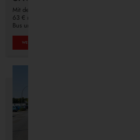
Mit dem Deutschlandticket sind Sie für
63 € monatlich in ganz Deutschland mit
Bus und Bahn unterwegs.
ÖPNV
WEITERLESEN …
IST,
WAS
IHR
DRAUS
MACHT.