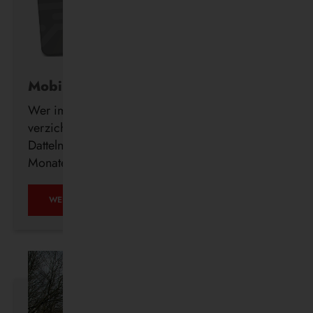
Mobil ohne Auto
Wer im Alter freiwillig auf seinen Führerschein
verzichtet, erhält ab sofort auch in Waltrop und
Datteln kostenlos ein DeutschlandTicket für drei
Monate.
MOBIL
WEITERLESEN …
OHNE
AUTO