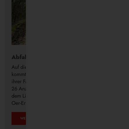
Abfahrt in Echtzeit
Auf die Minute genau wissen, wann der Bus
kommt: Die Vestische forciert die Digitalisierung
ihrer Fahrgastinformation mit der Installation von
26 Anzeigern der neuen DFI light-Systeme auf
dem Linienweg des SB24 in Recklinghausen,
Oer-Erkenschwick, Datteln und Waltrop.
WEITERLESEN …