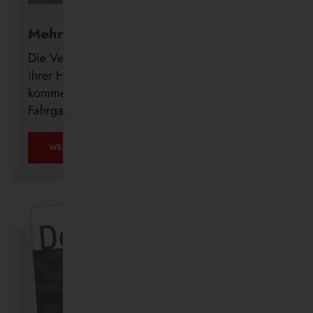
Mehr Komfort für Fahrgäste
Die Vestische investiert weiter in den Ausbau
ihrer Haltestelleninfrastruktur und errichtet in den
kommenden Wochen insgesamt 23 neue
Fahrgastunterstände im Bedienungsgebiet.
WEITERLESEN …