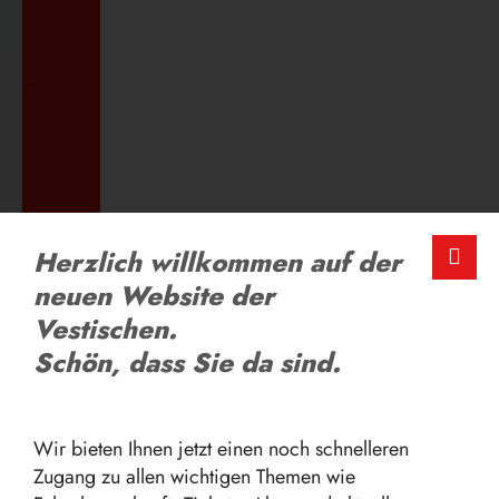
ZUM AUSBILDUNGSANGEBOT
LOB UND KRITIK
Herzlich willkommen auf der
Schreiben Sie uns
neuen Website der
Vestischen.
Schön, dass Sie da sind.
ZUM FEEDBACK-FORMULAR
Wir bieten Ihnen jetzt einen noch schnelleren
Zugang zu allen wichtigen Themen wie