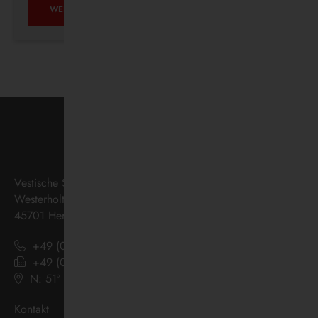
AUF
WEITERLESEN …
ZUKUNFTSKURS
Vestische Straßenbahnen GmbH
Westerholter Straße 550
45701 Herten
+49 (0) 2366 186 - 0
+49 (0) 2366 186 - 444
N: 51º 36’ 38“ E: 07º 08’ 07“
(
Google Maps
)
Kontakt