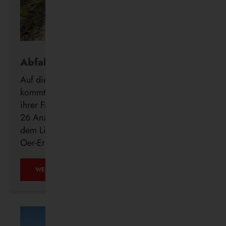
Abfahrt in Echtzeit
Auf die Minute genau wissen, wann der Bus
kommt: Die Vestische forciert die Digitalisierung
ihrer Fahrgastinformation mit der Installation von
26 Anzeigern der neuen DFI light-Systeme auf
dem Linienweg des SB24 in Recklinghausen,
Oer-Erkenschwick, Datteln und Waltrop.
WEITERLESEN …