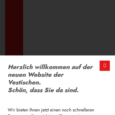
ZUM AUSBILDUNGSANGEBOT
LOB UND KRITIK
Herzlich willkommen auf der
Schreiben Sie uns
neuen Website der
Vestischen.
ZUM FEEDBACK-FORMULAR
Schön, dass Sie da sind.
Wir bieten Ihnen jetzt einen noch schnelleren