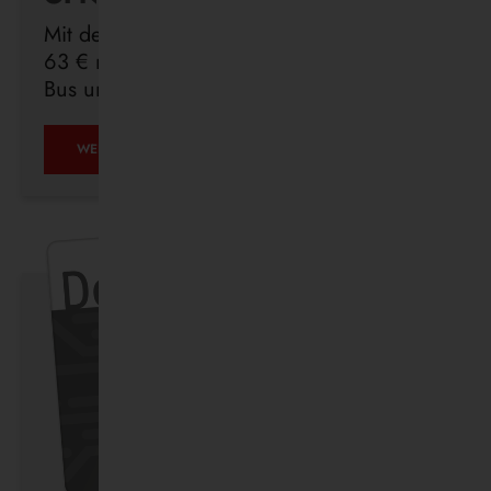
Mit dem Deutschlandticket sind Sie für
63 € monatlich in ganz Deutschland mit
Bus und Bahn unterwegs.
ÖPNV
WEITERLESEN …
IST,
WAS
IHR
DRAUS
MACHT.