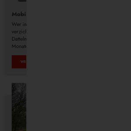
Mobil ohne Auto
Wer im Alter freiwillig auf seinen Führerschein
verzichtet, erhält ab sofort auch in Waltrop und
Datteln kostenlos ein DeutschlandTicket für drei
Monate.
MOBIL
WEITERLESEN …
OHNE
AUTO