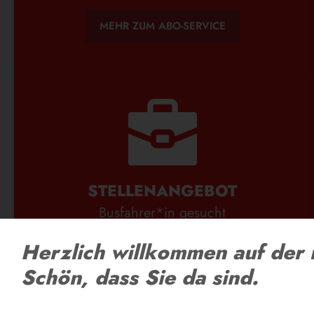
MEHR ZUM ABO-SERVICE
STELLENANGEBOT
Busfahrer*in gesucht
Herzlich willkommen auf der 
ZU DEN STELLENANGEBOTEN
Schön, dass Sie da sind.