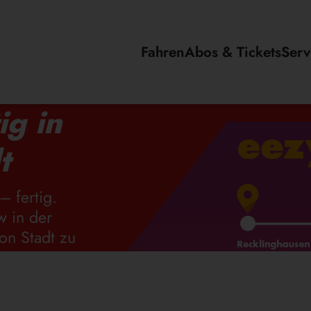
Fahren
Abos & Tickets
Serv
ig in
t
– fertig.
w in der
on Stadt zu