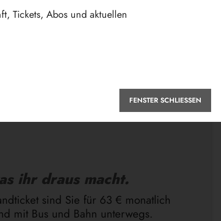
t, Tickets, Abos und aktuellen
FENSTER SCHLIESSEN
as ihr draus macht.
ndticket sind Sie für 63 € monatlich
and mit Bus und Bahn unterwegs.