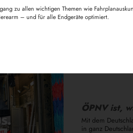
ugang zu allen wichtigen Themen wie Fahrplanauskunf
erearm – und für alle Endgeräte optimiert.
Aktuelles
ÖPNV ist, w
Mit dem Deutschla
in ganz Deutschl