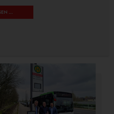
ÖPNV
SEN …
IST,
WAS
IHR
DRAUS
MACHT.