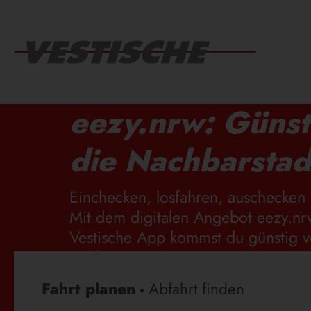
eezy.nrw: Günst
die Nachbarstad
Einchecken, losfahren, auschecken 
Mit dem digitalen Angebot eezy.nr
Vestische App kommst du günstig v
Stadt.
Fahrplanauskunft
Fahrt planen -
Abfahrt finden
EEZY.NRW: