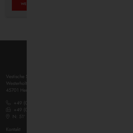
AUF
WEITERLESEN …
ZUKUNFTSKURS
Vestische Straßenbahnen GmbH
Westerholter Straße 550
45701 Herten
+49 (0) 2366 186 - 0
+49 (0) 2366 186 - 444
N: 51º 36’ 38“ E: 07º 08’ 07“
(
Google Maps
)
Kontakt