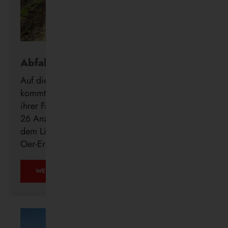
Abfahrt in Echtzeit
Auf die Minute genau wissen, wann der Bus
kommt: Die Vestische forciert die Digitalisierung
ihrer Fahrgastinformation mit der Installation von
26 Anzeigern der neuen DFI light-Systeme auf
dem Linienweg des SB24 in Recklinghausen,
Oer-Erkenschwick, Datteln und Waltrop.
WEITERLESEN …