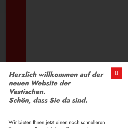
ZUM AUSBILDUNGSANGEBOT
LOB UND KRITIK
Herzlich willkommen auf der
Schreiben Sie uns
neuen Website der
Vestischen.
ZUM FEEDBACK-FORMULAR
Schön, dass Sie da sind.
Wir bieten Ihnen jetzt einen noch schnelleren