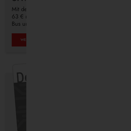
Mit dem Deutschlandticket sind Sie für
63 € monatlich in ganz Deutschland mit
Bus und Bahn unterwegs.
ÖPNV
WEITERLESEN …
IST,
WAS
IHR
DRAUS
MACHT.