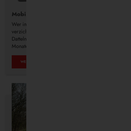
Mobil ohne Auto
Wer im Alter freiwillig auf seinen Führerschein
verzichtet, erhält ab sofort auch in Waltrop und
Datteln kostenlos ein DeutschlandTicket für drei
Monate.
MOBIL
WEITERLESEN …
OHNE
AUTO