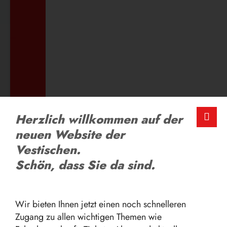
ZUM AUSBILDUNGSANGEBOT
LOB UND KRITIK
Herzlich willkommen auf der
Schreiben Sie uns
neuen Website der
Vestischen.
Schön, dass Sie da sind.
ZUM FEEDBACK-FORMULAR
Wir bieten Ihnen jetzt einen noch schnelleren
Zugang zu allen wichtigen Themen wie