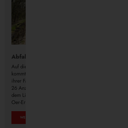
Abfahrt in Echtzeit
Auf die Minute genau wissen, wann der Bus
kommt: Die Vestische forciert die Digitalisierung
ihrer Fahrgastinformation mit der Installation von
26 Anzeigern der neuen DFI light-Systeme auf
dem Linienweg des SB24 in Recklinghausen,
Oer-Erkenschwick, Datteln und Waltrop.
WEITERLESEN …