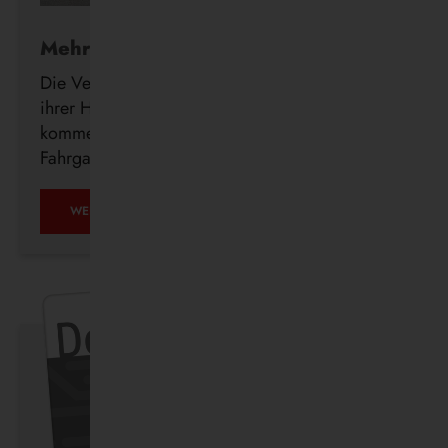
Mehr Komfort für Fahrgäste
Die Vestische investiert weiter in den Ausbau
ihrer Haltestelleninfrastruktur und errichtet in den
kommenden Wochen insgesamt 23 neue
Fahrgastunterstände im Bedienungsgebiet.
WEITERLESEN …