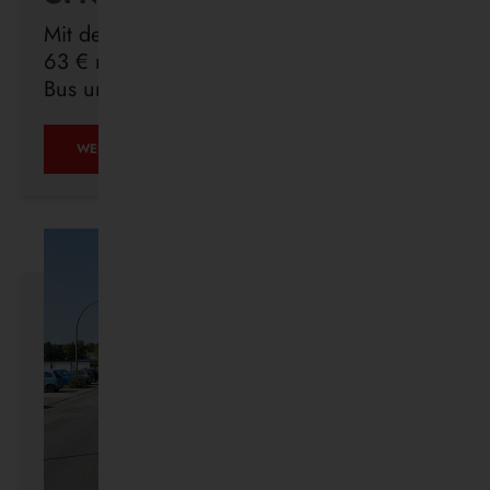
Mit dem Deutschlandticket sind Sie für
63 € monatlich in ganz Deutschland mit
Bus und Bahn unterwegs.
ÖPNV
WEITERLESEN …
IST,
WAS
IHR
DRAUS
MACHT.