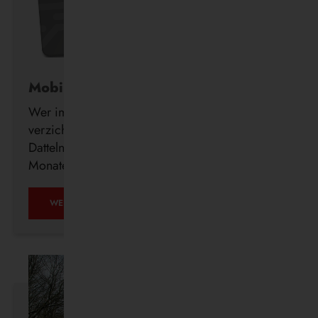
Mobil ohne Auto
Wer im Alter freiwillig auf seinen Führerschein
verzichtet, erhält ab sofort auch in Waltrop und
Datteln kostenlos ein DeutschlandTicket für drei
Monate.
MOBIL
WEITERLESEN …
OHNE
AUTO