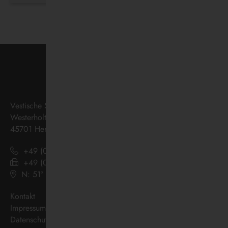
Vestische Straßenbahnen GmbH
Westerholter Straße 550
45701 Herten
+49 (0) 2366 186 - 0
+49 (0) 2366 186 - 444
N: 51º 36’ 38“ E: 07º 08’ 07“
(
Google Maps
)
Kontakt
Impressum
Datenschutz