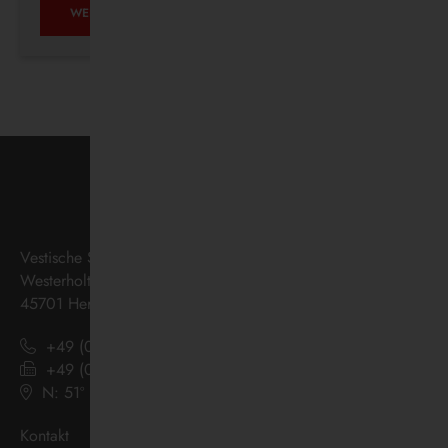
AUF
WEITERLESEN …
ZUKUNFTSKURS
Vestische Straßenbahnen GmbH
Westerholter Straße 550
45701 Herten
+49 (0) 2366 186 - 0
+49 (0) 2366 186 - 444
N: 51º 36’ 38“ E: 07º 08’ 07“
(
Google Maps
)
Kontakt