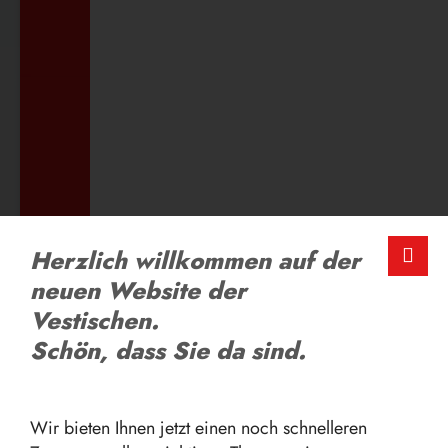
ZUM AUSBILDUNGSANGEBOT
LOB UND KRITIK
Herzlich willkommen auf der
Schreiben Sie uns
neuen Website der
Vestischen.
ZUM FEEDBACK-FORMULAR
Schön, dass Sie da sind.
Wir bieten Ihnen jetzt einen noch schnelleren