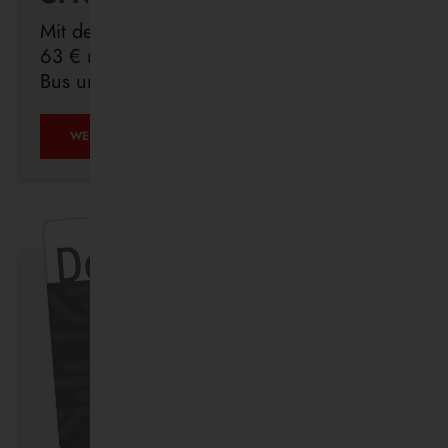
Mit dem Deutschlandticket sind Sie für
63 € monatlich in ganz Deutschland mit
Bus und Bahn unterwegs.
ÖPNV
WEITERLESEN …
IST,
WAS
IHR
DRAUS
MACHT.