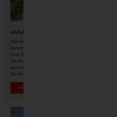
Abfahrt in Echtzeit
Auf die Minute genau wissen, wann der Bus
kommt: Die Vestische forciert die Digitalisierung
ihrer Fahrgastinformation mit der Installation von
26 Anzeigern der neuen DFI light-Systeme auf
dem Linienweg des SB24 in Recklinghausen,
Oer-Erkenschwick, Datteln und Waltrop.
WEITERLESEN …