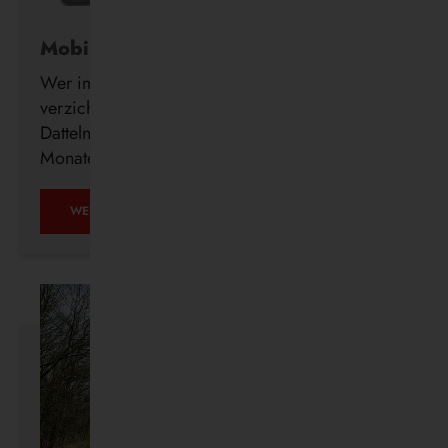
Mobil ohne Auto
Wer im Alter freiwillig auf seinen Führerschein
verzichtet, erhält ab sofort auch in Waltrop und
Datteln kostenlos ein DeutschlandTicket für drei
Monate.
MOBIL
WEITERLESEN …
OHNE
AUTO