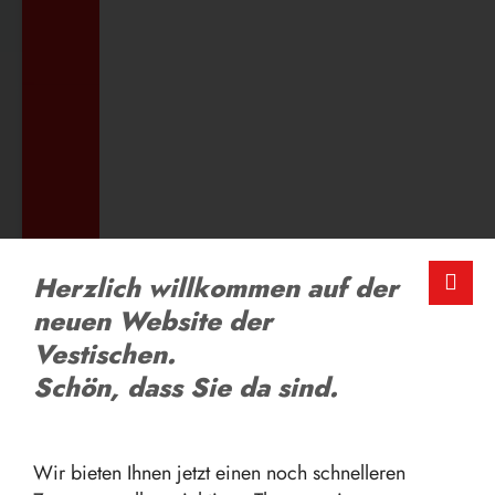
ZUM AUSBILDUNGSANGEBOT
LOB UND KRITIK
Herzlich willkommen auf der
Schreiben Sie uns
neuen Website der
Vestischen.
ZUM FEEDBACK-FORMULAR
Schön, dass Sie da sind.
Wir bieten Ihnen jetzt einen noch schnelleren