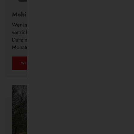
Mobil ohne Auto
Wer im Alter freiwillig auf seinen Führerschein
verzichtet, erhält ab sofort auch in Waltrop und
Datteln kostenlos ein DeutschlandTicket für drei
Monate.
MOBIL
WEITERLESEN …
OHNE
AUTO