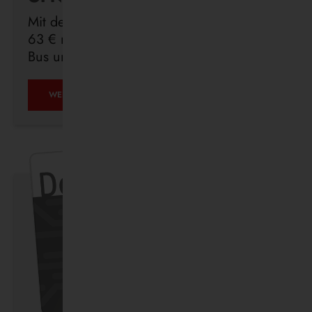
Mit dem Deutschlandticket sind Sie für
63 € monatlich in ganz Deutschland mit
Bus und Bahn unterwegs.
ÖPNV
WEITERLESEN …
IST,
WAS
IHR
DRAUS
MACHT.