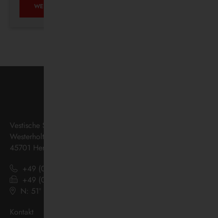
AUF
WEITERLESEN …
ZUKUNFTSKURS
Vestische Straßenbahnen GmbH
Westerholter Straße 550
45701 Herten
+49 (0) 2366 186 - 0
+49 (0) 2366 186 - 444
N: 51º 36’ 38“ E: 07º 08’ 07“
(
Google Maps
)
Kontakt