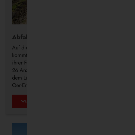
Abfahrt in Echtzeit
Auf die Minute genau wissen, wann der Bus
kommt: Die Vestische forciert die Digitalisierung
ihrer Fahrgastinformation mit der Installation von
26 Anzeigern der neuen DFI light-Systeme auf
dem Linienweg des SB24 in Recklinghausen,
Oer-Erkenschwick, Datteln und Waltrop.
WEITERLESEN …