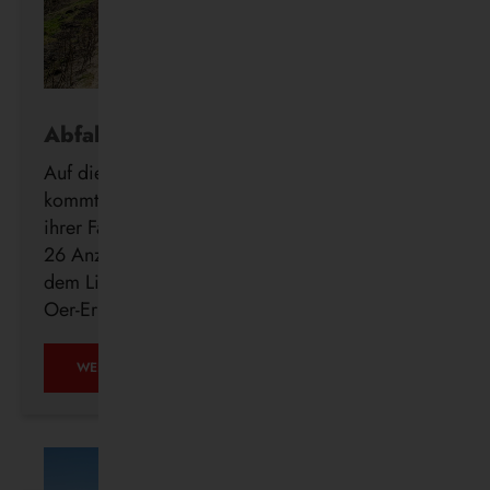
Abfahrt in Echtzeit
Auf die Minute genau wissen, wann der Bus
kommt: Die Vestische forciert die Digitalisierung
ihrer Fahrgastinformation mit der Installation von
26 Anzeigern der neuen DFI light-Systeme auf
dem Linienweg des SB24 in Recklinghausen,
Oer-Erkenschwick, Datteln und Waltrop.
WEITERLESEN …