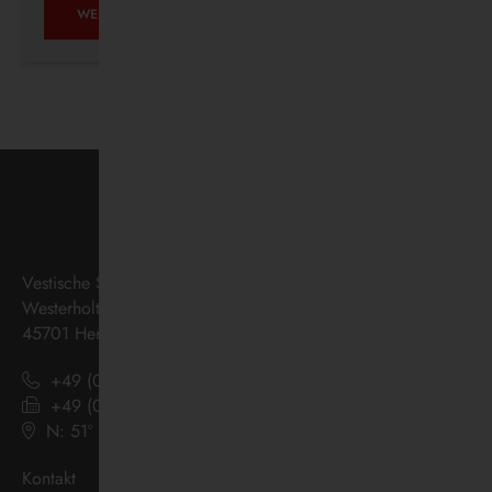
AUF
WEITERLESEN …
ZUKUNFTSKURS
Vestische Straßenbahnen GmbH
Westerholter Straße 550
45701 Herten
+49 (0) 2366 186 - 0
+49 (0) 2366 186 - 444
N: 51º 36’ 38“ E: 07º 08’ 07“
(
Google Maps
)
Kontakt