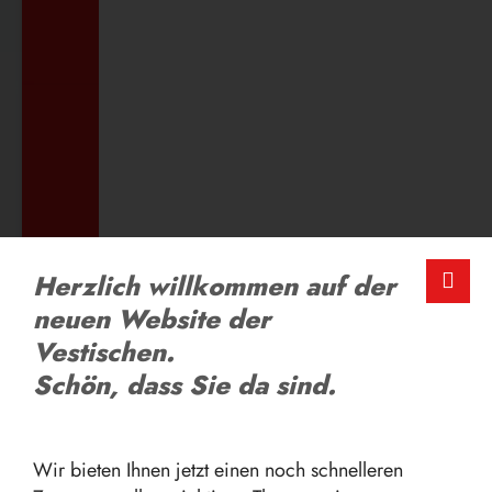
ZUM AUSBILDUNGSANGEBOT
LOB UND KRITIK
Herzlich willkommen auf der
Schreiben Sie uns
neuen Website der
Vestischen.
ZUM FEEDBACK-FORMULAR
Schön, dass Sie da sind.
Wir bieten Ihnen jetzt einen noch schnelleren