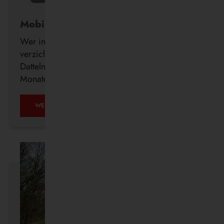
Mobil ohne Auto
Wer im Alter freiwillig auf seinen Führerschein
verzichtet, erhält ab sofort auch in Waltrop und
Datteln kostenlos ein DeutschlandTicket für drei
Monate.
MOBIL
WEITERLESEN …
OHNE
AUTO