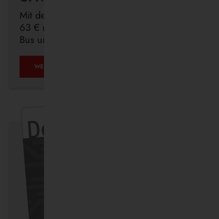
Mit dem Deutschlandticket sind Sie für
63 € monatlich in ganz Deutschland mit
Bus und Bahn unterwegs.
ÖPNV
WEITERLESEN …
IST,
WAS
IHR
DRAUS
MACHT.