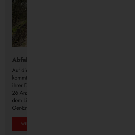
Abfahrt in Echtzeit
Auf die Minute genau wissen, wann der Bus
kommt: Die Vestische forciert die Digitalisierung
ihrer Fahrgastinformation mit der Installation von
26 Anzeigern der neuen DFI light-Systeme auf
dem Linienweg des SB24 in Recklinghausen,
Oer-Erkenschwick, Datteln und Waltrop.
WEITERLESEN …