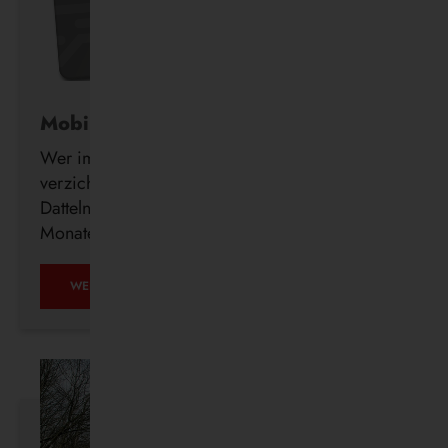
Mobil ohne Auto
Wer im Alter freiwillig auf seinen Führerschein
verzichtet, erhält ab sofort auch in Waltrop und
Datteln kostenlos ein DeutschlandTicket für drei
Monate.
MOBIL
WEITERLESEN …
OHNE
AUTO