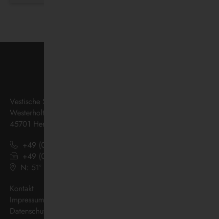
Vestische Straßenbahnen GmbH
Westerholter Straße 550
45701 Herten
+49 (0) 2366 186 - 0
+49 (0) 2366 186 - 444
N: 51º 36’ 38“ E: 07º 08’ 07“
(
Google Maps
)
Kontakt
Impressum
Datenschutz