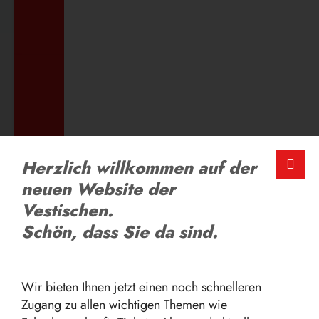
ZUM AUSBILDUNGSANGEBOT
LOB UND KRITIK
Herzlich willkommen auf der
Schreiben Sie uns
neuen Website der
Vestischen.
Schön, dass Sie da sind.
ZUM FEEDBACK-FORMULAR
Wir bieten Ihnen jetzt einen noch schnelleren
Zugang zu allen wichtigen Themen wie