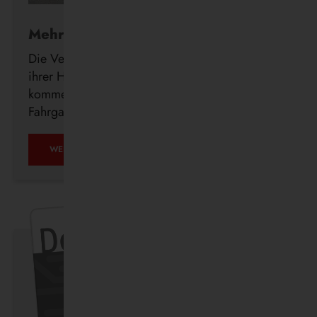
Mehr Komfort für Fahrgäste
Die Vestische investiert weiter in den Ausbau
ihrer Haltestelleninfrastruktur und errichtet in den
kommenden Wochen insgesamt 23 neue
Fahrgastunterstände im Bedienungsgebiet.
WEITERLESEN …