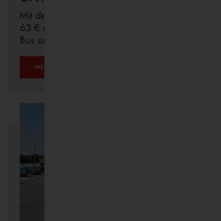
Mit dem Deutschlandticket sind Sie für
63 € monatlich in ganz Deutschland mit
Bus und Bahn unterwegs.
ÖPNV
WEITERLESEN …
IST,
WAS
IHR
DRAUS
MACHT.