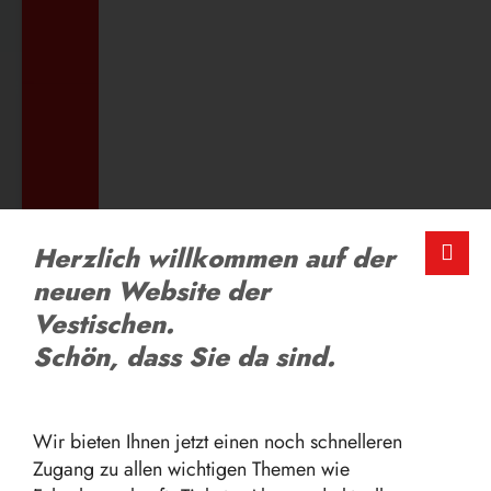
ZUM AUSBILDUNGSANGEBOT
LOB UND KRITIK
Herzlich willkommen auf der
Schreiben Sie uns
neuen Website der
Vestischen.
Schön, dass Sie da sind.
ZUM FEEDBACK-FORMULAR
Wir bieten Ihnen jetzt einen noch schnelleren
Zugang zu allen wichtigen Themen wie