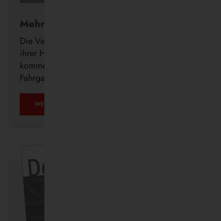
Mehr Komfort für Fahrgäste
Die Vestische investiert weiter in den Ausbau
ihrer Haltestelleninfrastruktur und errichtet in den
kommenden Wochen insgesamt 23 neue
Fahrgastunterstände im Bedienungsgebiet.
WEITERLESEN …