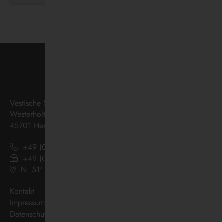
Vestische Straßenbahnen GmbH
Westerholter Straße 550
45701 Herten
+49 (0) 2366 186 - 0
+49 (0) 2366 186 - 444
N: 51º 36’ 38“ E: 07º 08’ 07“
(
Google Maps
)
Kontakt
Impressum
Datenschutz