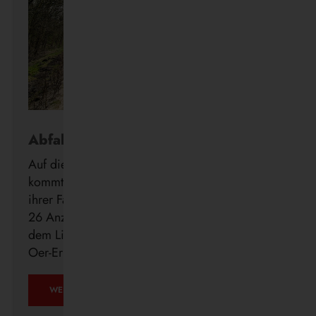
Abfahrt in Echtzeit
Auf die Minute genau wissen, wann der Bus
kommt: Die Vestische forciert die Digitalisierung
ihrer Fahrgastinformation mit der Installation von
26 Anzeigern der neuen DFI light-Systeme auf
dem Linienweg des SB24 in Recklinghausen,
Oer-Erkenschwick, Datteln und Waltrop.
WEITERLESEN …