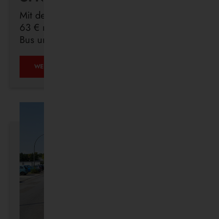
Mit dem Deutschlandticket sind Sie für
63 € monatlich in ganz Deutschland mit
Bus und Bahn unterwegs.
ÖPNV
WEITERLESEN …
IST,
WAS
IHR
DRAUS
MACHT.