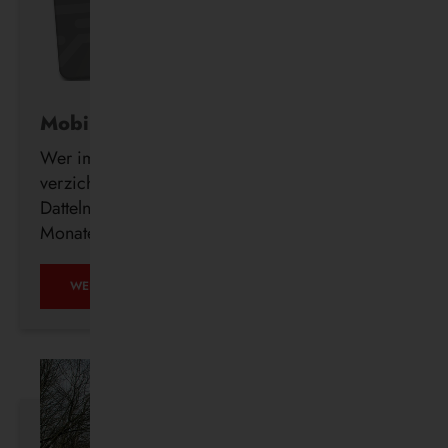
Mobil ohne Auto
Wer im Alter freiwillig auf seinen Führerschein
verzichtet, erhält ab sofort auch in Waltrop und
Datteln kostenlos ein DeutschlandTicket für drei
Monate.
MOBIL
WEITERLESEN …
OHNE
AUTO