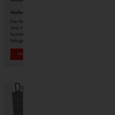
Mehr Komfort für Fahrgäste
Die Vestische investiert weiter in den Ausbau
ihrer Haltestelleninfrastruktur und errichtet in den
kommenden Wochen insgesamt 23 neue
Fahrgastunterstände im Bedienungsgebiet.
WEITERLESEN …