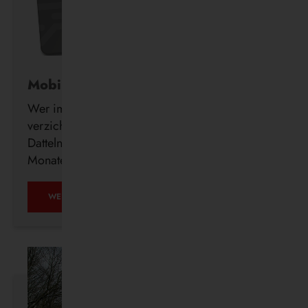
Mobil ohne Auto
Wer im Alter freiwillig auf seinen Führerschein
verzichtet, erhält ab sofort auch in Waltrop und
Datteln kostenlos ein DeutschlandTicket für drei
Monate.
MOBIL
WEITERLESEN …
OHNE
AUTO