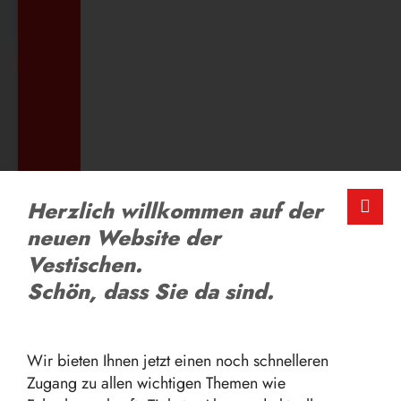
ZUM AUSBILDUNGSANGEBOT
LOB UND KRITIK
Herzlich willkommen auf der
Schreiben Sie uns
neuen Website der
Vestischen.
Schön, dass Sie da sind.
ZUM FEEDBACK-FORMULAR
Wir bieten Ihnen jetzt einen noch schnelleren
Zugang zu allen wichtigen Themen wie