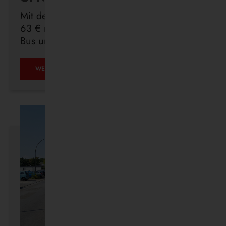
Mit dem Deutschlandticket sind Sie für
63 € monatlich in ganz Deutschland mit
Bus und Bahn unterwegs.
ÖPNV
WEITERLESEN …
IST,
WAS
IHR
DRAUS
MACHT.