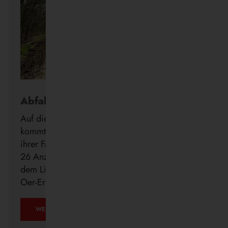
Abfahrt in Echtzeit
Auf die Minute genau wissen, wann der Bus
kommt: Die Vestische forciert die Digitalisierung
ihrer Fahrgastinformation mit der Installation von
26 Anzeigern der neuen DFI light-Systeme auf
dem Linienweg des SB24 in Recklinghausen,
Oer-Erkenschwick, Datteln und Waltrop.
WEITERLESEN …