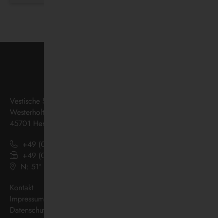
Vestische Straßenbahnen GmbH
Westerholter Straße 550
45701 Herten
+49 (0) 2366 186 - 0
+49 (0) 2366 186 - 444
N: 51º 36’ 38“ E: 07º 08’ 07“
(
Google Maps
)
Kontakt
Impressum
Datenschutz