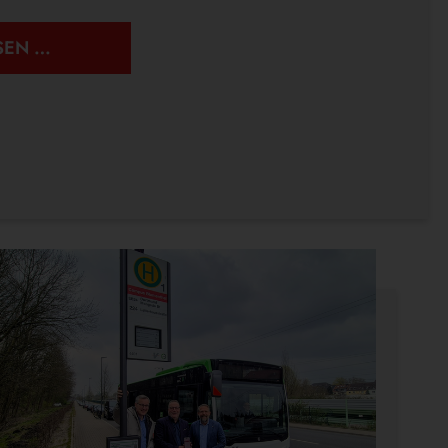
ÖPNV
SEN …
IST,
WAS
IHR
DRAUS
MACHT.