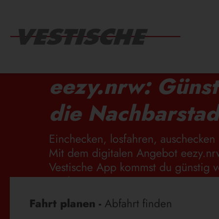
eezy.nrw: Günst
die Nachbarstad
Einchecken, losfahren, auschecken 
Mit dem digitalen Angebot eezy.nr
Vestische App kommst du günstig v
Stadt.
Fahrplanauskunft
Fahrt planen -
Abfahrt finden
EEZY.NRW: