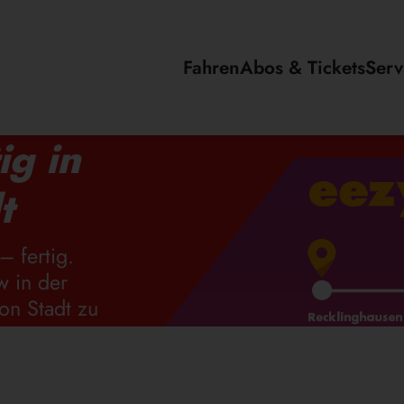
Fahren
Abos & Tickets
Serv
ig in
t
– fertig.
w in der
on Stadt zu