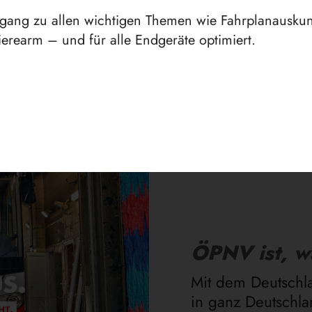
ugang zu allen wichtigen Themen wie Fahrplanauskunf
erearm – und für alle Endgeräte optimiert.
Aktuelles
ÖPNV ist, w
Mit dem Deutschla
in ganz Deutschl