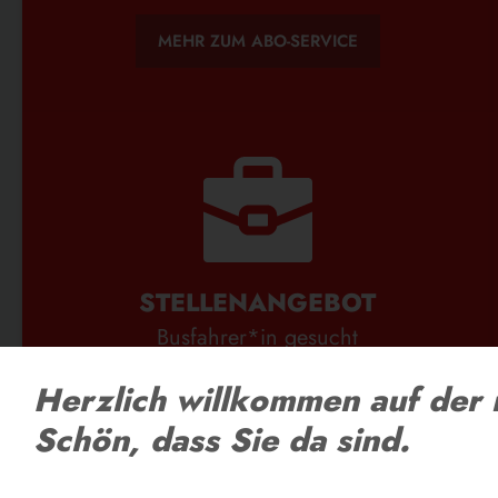
MEHR ZUM ABO-SERVICE
STELLENANGEBOT
Busfahrer*in gesucht
Herzlich willkommen auf der 
ZU DEN STELLENANGEBOTEN
Schön, dass Sie da sind.