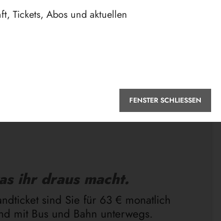
t, Tickets, Abos und aktuellen
FENSTER SCHLIESSEN
as ihr draus macht.
ndticket sind Sie für 63 € monatlich
and mit Bus und Bahn unterwegs.